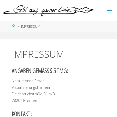
Zum
Inhalt
S
springen
T
I
L
Start
IMPRESSUM
A
U
F
G
A
N
Z
E
IMPRESSUM
R
L
I
N
I
E
ANGABEN GEMÄSS § 5 TMG:
Natalie Anna Peter
Visualisierungstrainerin
Deichbruchstraße 31 A/B
28207 Bremen
KONTAKT: