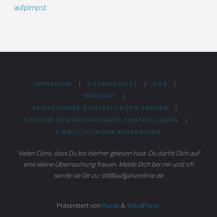
aufpimpst
IMPRESSUM
|
DATENSCHUTZ
|
AGB
|
KONTAKT
|
PRIVATSPHÄRE-EINSTELLUNGEN ÄNDERN
|
HISTORIE DER PRIVATSPHÄRE-EINSTELLUNGEN
|
EINWILLIGUNGEN WIDERRUFEN
Vielen Dank, dass Du bis hierher gelesen hast. Du darfst Dich auf
eine kleine Überraschung freuen. Melde Dich bei mir und ich
sende sie Dir zu: stil@aufganzerlinie.de
Präsentiert von
Fluida
&
WordPress.