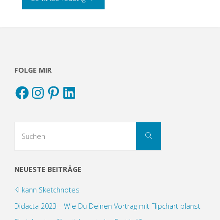
sind
Sketchnotes?"
FOLGE MIR
Facebook
Instagram
Pinterest
LinkedIn
Suchen
Suchen
nach:
NEUESTE BEITRÄGE
KI kann Sketchnotes
Didacta 2023 – Wie Du Deinen Vortrag mit Flipchart planst