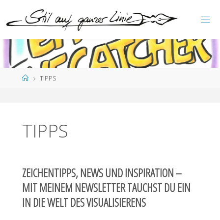
Zum
Inhalt
S
springen
T
I
L
A
U
F
G
A
Start
TIPPS
N
Z
E
R
L
I
N
I
E
TIPPS
ZEICHENTIPPS, NEWS UND INSPIRATION –
MIT MEINEM NEWSLETTER TAUCHST DU EIN
IN DIE WELT DES VISUALISIERENS