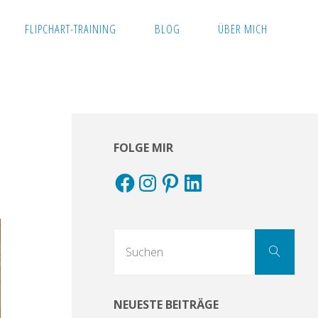
FLIPCHART-TRAINING
BLOG
ÜBER MICH
FOLGE MIR
Facebook
Instagram
Pinterest
LinkedIn
Suc
Suchen
nach
NEUESTE BEITRÄGE