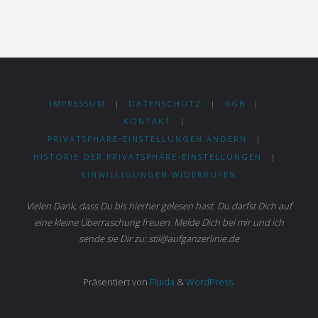
IMPRESSUM
|
DATENSCHUTZ
|
AGB
|
KONTAKT
|
PRIVATSPHÄRE-EINSTELLUNGEN ÄNDERN
|
HISTORIE DER PRIVATSPHÄRE-EINSTELLUNGEN
|
EINWILLIGUNGEN WIDERRUFEN
Vielen Dank, dass Du bis hierher gelesen hast. Du darfst Dich auf
eine kleine Überraschung freuen. Melde Dich bei mir und ich
sende sie Dir zu: stil@aufganzerlinie.de
Präsentiert von
Fluida
&
WordPress.