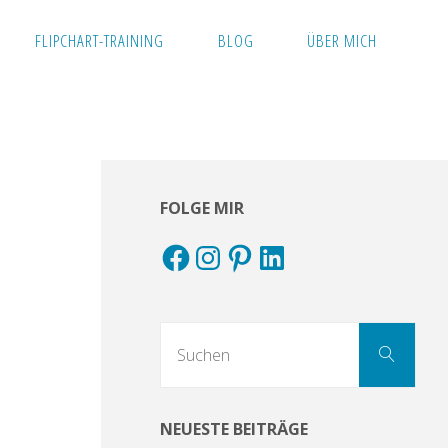
FLIPCHART-TRAINING
BLOG
ÜBER MICH
FOLGE MIR
Facebook
Instagram
Pinterest
LinkedIn
Suc
Suchen
nach
NEUESTE BEITRÄGE