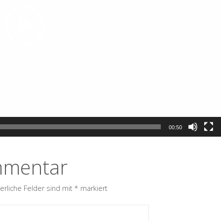
00:50
mmentar
erliche Felder sind mit
*
markiert