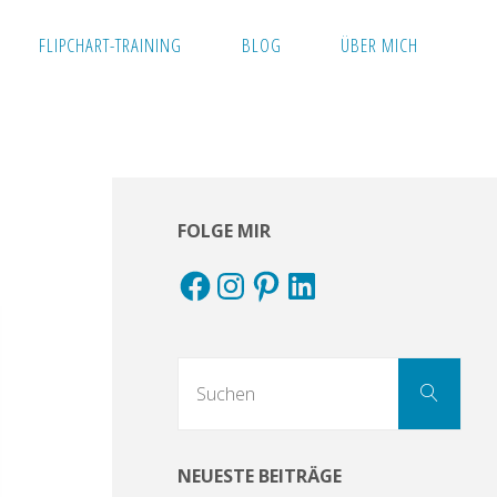
FLIPCHART-TRAINING
BLOG
ÜBER MICH
FOLGE MIR
Facebook
Instagram
Pinterest
LinkedIn
Suc
Suchen
nach
NEUESTE BEITRÄGE