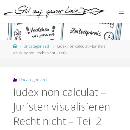
Zum
Inhalt
S
springen
T
I
L
A
U
F
G
A
Start
Uncategorized
Iudex non calculat – Juristen
N
Z
E
visualisieren Recht nicht – Teil 2
R
L
I
N
I
E
Uncategorized
Iudex non calculat –
Juristen visualisieren
Recht nicht – Teil 2