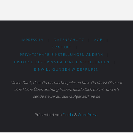
IMPRESSUM
|
DATENSCHUTZ
|
AGB
|
KONTAKT
|
PRIVATSPHÄRE-EINSTELLUNGEN ÄNDERN
|
HISTORIE DER PRIVATSPHÄRE-EINSTELLUNGEN
|
EINWILLIGUNGEN WIDERRUFEN
Vielen Dank, dass Du bis hierher gelesen hast. Du darfst Dich auf
eine kleine Überraschung freuen. Melde Dich bei mir und ich
sende sie Dir zu: stil@aufganzerlinie.de
Präsentiert von
Fluida
&
WordPress.