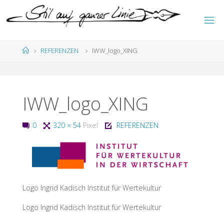
Zum
Inhalt
S
springen
T
I
L
Start
REFERENZEN
IWW_logo_XING
A
U
F
G
A
N
Z
E
IWW_logo_XING
R
L
I
N
I
E
Originalgröße
0
320 × 54
Pixel
REFERENZEN
Logo Ingrid Kadisch Institut für Wertekultur
Logo Ingrid Kadisch Institut für Wertekultur