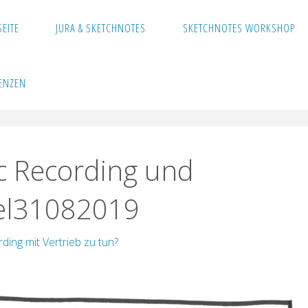
SEITE
JURA & SKETCHNOTES
SKETCHNOTES WORKSHOP
mit Vertrieb zu tun?
Sketchnote_Graphic Recording und
ENZEN
c Recording und
kel31082019
ing mit Vertrieb zu tun?