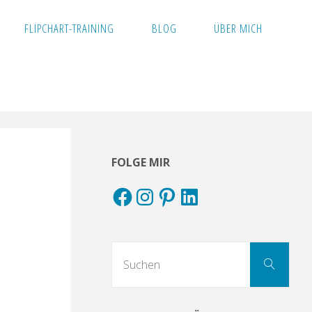
FLIPCHART-TRAINING
BLOG
ÜBER MICH
FOLGE MIR
Facebook
Instagram
Pinterest
LinkedIn
Suc
Suchen
nach