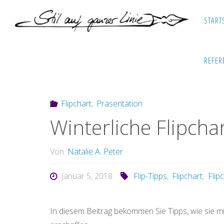
Zum
START
Inhalt
S
springen
T
I
L
Start
Flipchart
Winterliche Flipchart-Atmosphäre
REFER
A
U
F
G
A
N
Z
E
Flipchart
,
Präsentation
R
L
I
Winterliche Flipch
N
I
E
Von
Natalie A. Peter
Januar 5, 2018
Flip-Tipps
,
Flipchart
,
Flip
In diesem Beitrag bekommen Sie Tipps, wie sie mi