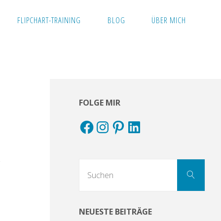
FLIPCHART-TRAINING
BLOG
ÜBER MICH
FOLGE MIR
Facebook
Instagram
Pinterest
LinkedIn
Suc
Suchen
nach
NEUESTE BEITRÄGE